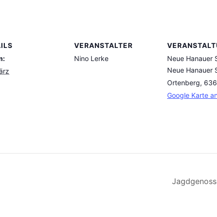
ILS
VERANSTALTER
VERANSTAL
m:
Nino Lerke
Neue Hanauer S
Neue Hanauer S
ärz
Ortenberg
,
636
Google Karte a
Jagdgenoss