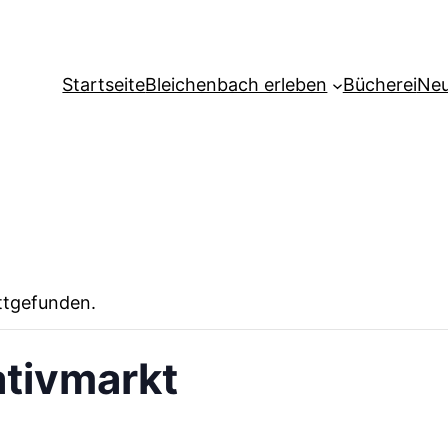
Startseite
Bleichenbach erleben
Bücherei
Neu
attgefunden.
ativmarkt