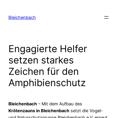
Zum
Inhalt
Bleichenbach
springen
Engagierte Helfer
setzen starkes
Zeichen für den
Amphibienschutz
Bleichenbach
– Mit dem Aufbau des
Krötenzauns in Bleichenbach
setzt die Vogel-
und Naturschutzgruppe Bleichenbach e.V. erneut