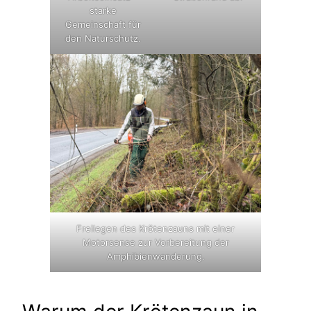
starke
Gemeinschaft für
den Naturschutz.
Freilegen des Krötenzauns mit einer
Motorsense zur Vorbereitung der
Amphibienwanderung.