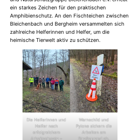
ein starkes Zeichen für den praktischen
Amphibienschutz. An den Fischteichen zwischen
Bleichenbach und Bergheim versammelten sich
zahlreiche Helferinnen und Helfer, um die
heimische Tierwelt aktiv zu schützen.
Die Helferinnen und
Warnschild und
Helfer nach
Pylone sichern die
erfolgreichem
Arbeiten am
Arbeitseinsatz –
Straßenrand ab.